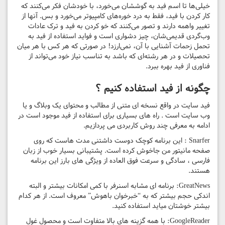
خیلی‌ها تا اسم فید به گوششان می‌خورد، با خودشان فکر می‌کنند که
کار کردن با فید، فقط به درد خوره‌های کامپیوتر می‌خورد و بس. آنها از
تغییر واهمه دارند و تصور می‌کنند که خو کردن به فید و ترک عادات
وب‌گردی قدیمی‌شان، چیز دشواری است و فواید استفاده از فید به
تحمل زحمات آشنایی با آن، نمی‌ارزد! در صورتی که هر کس با هر میان
تحصیلات و در هر رشته‌ای که باشد به تناسب نیاز خود می‌تواند از
فناوری از فید بهره ببرد.
چگونه از فید استفاده کنیم ؟
فید سایت در واقع نسخه ای متنی از مطالب و محتوای یک وبلاگ و یا
وب سایت است . راه های بسیاری برای استفاده از فید موجود است در
ادامه به معرفی چند روش کاربردی می پردازیم.
Snarfer : این برنامه کوچک دوست داشتنی مدت هاست که روی
صفحه مانیتور من جاخوش کرده است. پشتیبانی بسیار خوب از زبان
فارسی ، سادگی و سرعت فوق العاده از ویژگی های بارز این برنامه
هستند.
GreatNews: برنامه ای مشابه اسنرفر با کمی امکانات بیشتر و البته
اندکی حجم بیشتر که به “خبرخوان باهوش” معروف است. از هر کدام
بیشتر خوشتان میاید استفاده کنید.
GoogleReader: با همه گزینه های بالا متفاوت است و محصول غول