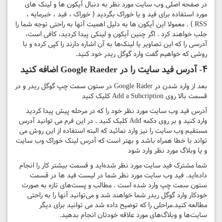
در صفحه اصلی وب سایت مورد نظر به دنبال آیکون ها و لینک های
مورد استفاده برای فید و یا خوراک بگردید ( خوراک ، فید ، خبرمایه ،
RSS ) . معمولا این آیکون ها به دلیل اهمیت آنها به راحتی توجه شما را
جلب خواهند کرد . اگر چنین آیکون و لینکی پیدا کردید، کافی است،
آدرسی را که این تصاویر یا لینک‌ها به آن اشاره دارند را کپی کرده و با
روشی که خواهیم گفت وارد گوگل ریدر خود کنید.
۴- آدرس فید سایت را در Google Raeder اضافه کنید
بعد از وارد شدن در Google Rader در ستون سمت چپ گوگل ریدر و در
قسمت بالا روی Add a Subcription کلیک کنید
آدرس فید وب سایت مورد نظر خود را که در مرحله پیش پیدا کردید
وارد کنید و بر روی دکمه Add کلیک کنید . در این فرم می توانید آدرس
مستقیم وب سایت را نیز وارد نمائید که البته استفاده از این روش می
تواند با خطا همراه باشد و بهتر است که آدرس لینک خوراک وب سایت
و یا وبلاگ مورد نظر وارد شود
شما مشترک فید سایت مورد نظر شده‌اید و قسمت بیشتر کار را انجام
داده‌اید. فید وب سایت مورد نظر شما در لیست فید ها در قسمت
ستون سمت چپ وارد شده است . مطالب و پست‌های تازه به صورت
خودکار وارد گوگل ریدر شما خواهند شد و می‌توانید آنها را به راحتی
مطالعه کنید.مراحلی را که توضیح داده شد می توانید برای دیگر
سایت‌ها و وبلاگ‌های مورد علاقه خودتان انجام بدهید.