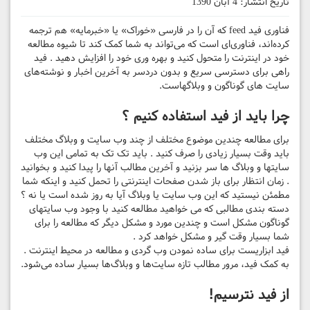
تاریخ انتشار:
4 آبان 1390
فناوری فید feed که آن را در فارسی «خوراک» یا «خبرمایه» هم ترجمه
کرده‌اند، فناوری‌ای است که می‌تواند به شما کمک کند تا شیوه مطالعه
خود در اینترنت را متحول کنید و بهره وری خود را افزایش دهید . فید
راهی برای دسترسی سریع و بدون دردسر به آخرین اخبار و نوشته‌های
سایت های گوناگون و وبلاگهاست.
چرا باید از فید استفاده کنیم ؟
برای مطالعه چندین موضوع مختلف از چند وب سایت و وبلاگ مختلف
باید وقت بسیار زیادی را صرف کنید . باید تک تک به تمامی این وب
سایتها و وبلاگ ها سر بزنید و آخرین مطالب آنها را پیدا کنید و بخوانید
. زمان انتظار برای باز شدن صفحات اینترنتی را تحمل کنید و اینکه شما
مطمئن نیستید که این وب سایت یا وبلاگ آیا به روز شده است یا نه ؟
دسته بندی مطالبی که می خواهید مطالعه کنید با وجود وب سایتهای
گوناگون مشکل است و چندین مورد و مشکل دیگر که مطالعه را برای
شما بسیار وقت گیر و مشکل خواهد کرد .
فید ابزاریست برای ساده نمودن وب گردی و مطالعه در محیط اینترنت .
به کمک فید، مرور مطالب تازه سایت‌ها و وبلاگ‌ها بسیار ساده می‌شود.
از فید نترسیم!