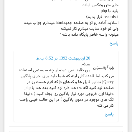
جای متن وعکس آماده
باید با php
recordset قرار بدیم؟
اسلاید آماده رو تو یه صفحه جدیدhtml میندازم جواب میده
ولی تو خود سایت میذارم کار نمیکنه
میتونه واسه خاطر پایگاه داده باشه؟
پاسخ
20 اردیبهشت 1392 در 8:52 ب.ظ
سلام
زاره آوانسیان
من دقیقا نمی دونم از چه سیستمی استفاده
می کنید اما قاعده کلی اینه که شما باید برای اجرای پلاگین
jQuery تمامی فایل ها و کدهای js که لازم هست رو در
صفحه لود کنید اگه css هم داره لود کنید بعد هم با php
دقیقا اون خروجی مورد نیاز پلاگین رو ایجاد کنید ( دقیقا
تگ های موجود در دموی پلاگین ) در این حالت خیلی راحت
کار می کنه
پاسخ