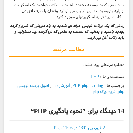
باید سعی کنید توسعه دهنده باشید تا اینکه بخواهید یک اسکریپت را
از پایه بنویسید. به این ترتیب می توانید وقتتان را صرف افزودن
امکانات بیشتر به اسکریپتهای موجود کنید.
زمانی که یک برنامه نویس حرفه ای شدید به یاد دورانی که شروع کرده
بودید باشید و بدانید که نسبت به علمی که فرا گرفته اید مسئولید و
باید زکات
آنرا بپردازید.
مطالب مرتبط :
مطلب مرتبطی پیدا نشد!
دسته‌بندی‌ها :
PHP
برچسب‌ها :
php learning
,
PHP
,
آموزش php
,
اصول برنامه نویسی
php
,
فریم ورک php
14 دیدگاه برای ”
نحوه یادگیری PHP
“
2 فروردین 1391 در 11:03 ب.ظ