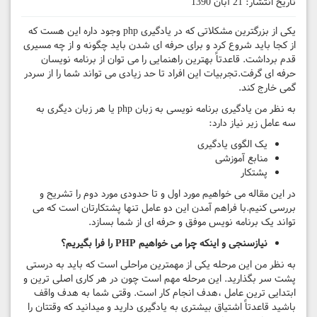
تاریخ انتشار:
21 آبان 1390
یکی از بزرگترین مشکلاتی که در یادگیری php وجود داره این هست که
از کجا باید شروع کرد و برای حرفه ای شدن باید چگونه و از چه مسیری
قدم برداشت. قاعدتاً بهترین راهنمایی را می توان از برنامه نویسان
حرفه ای گرفت.تجربیات این افراد تا حد زیادی می تواند شما را از سردر
گمی خارج کند.
به نظر من یادگیری برنامه نویسی به زبان php یا هر زبان دیگری به
سه عامل زیر نیاز دارد:
یک الگوی یادگیری
منابع آموزشی
پشتکار
در این مقاله می خواهیم مورد اول و تا حدودی مورد دوم را تشریح و
بررسی کنیم.با فراهم آمدن این دو عامل تنها پشتکارتان است که می
تواند یک برنامه نویس موفق و حرفه ای از شما بسازد.
نیازسنجی و اینکه چرا می خواهیم
PHP
را فرا بگیریم؟
به نظر من این مرحله یکی از مهمترین مراحلی است که باید به درستی
پشت سر بگذارید. این مرحله مهم است چون در هر کاری اصلی ترین و
ابتدایی ترین عامل ،هدف انجام کار است. وقتی شما به هدف واقف
باشید قاعدتاً اشتیاق بیشتری به یادگیری دارید و میدانید که وقتتان را