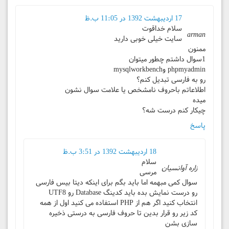
17 اردیبهشت 1392 در 11:05 ب.ظ
سلام خداقوت
arman
سایت خیلی خوبی دارید
ممنون
1سوال داشتم چطور میتوان
phpmyadmin وmysqlworkbench
رو به فارسی تبدیل کنم؟
اطلاعاتم باحروف نامشخص یا علامت سوال نشون
میده
چیکار کنم درست شه؟
پاسخ
18 اردیبهشت 1392 در 3:51 ب.ظ
سلام
زاره آوانسیان
مرسی
سوال کمی مبهمه اما باید بگم برای اینکه دیتا بیس فارسی
رو درست نمایش بده باید کدینگ Database رو UTF8
انتخاب کنید اگر هم از PHP استفاده می کنید اول از همه
کد زیر رو قرار بدین تا حروف فارسی به درستی ذخیره
سازی بشن