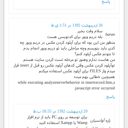
پاسخ
26 اردیبهشت 1392 در 1:51 ق.ظ
سلام وقت بخیر
baran
بله دریم ویور برای کدنویسی هست
منظور من این بود که برای آپلود کردن عکس در دریم ویور چه
کدی باید بنویسم وچه مراحلی باید تو دریم ویور انجام بدم
تا بتونم عکس آپلود کنم؟
من هاست ندارم وهنوز تو مرحله تست کردن سایت هستم
توآپلود کردن عکس وقتی کدهای آپلود عکس رو قبل از insert قرار
میدم واز FILES برای آپلود عکس استفاده میکنم
همیچین خطایی بهم میده
while executing analyzeserverbehavior in insertrecord.htm,a
javascript error occurred.
پاسخ
29 اردیبهشت 1392 در 10:55 ب.ظ
برای توسعه بر روی PC باید از نرم افزار
زاره آوانسیان
Wamp یا Xampp استفاده کنید