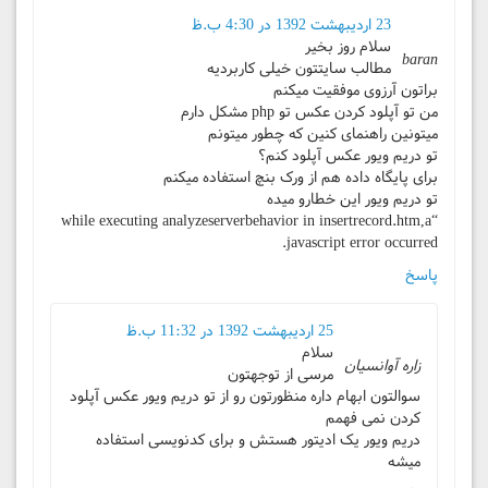
23 اردیبهشت 1392 در 4:30 ب.ظ
سلام روز بخیر
baran
مطالب سایتتون خیلی کاربردیه
براتون آرزوی موفقیت میکنم
من تو آپلود کردن عکس تو php مشکل دارم
میتونین راهنمای کنین که چطور میتونم
تو دریم ویور عکس آپلود کنم؟
برای پایگاه داده هم از ورک بنچ استفاده میکنم
تو دریم ویور این خطارو میده
“while executing analyzeserverbehavior in insertrecord.htm,a
javascript error occurred.
پاسخ
25 اردیبهشت 1392 در 11:32 ب.ظ
سلام
زاره آوانسیان
مرسی از توجهتون
سوالتون ابهام داره منظورتون رو از تو دریم ویور عکس آپلود
کردن نمی فهمم
دریم ویور یک ادیتور هستش و برای کدنویسی استفاده
میشه