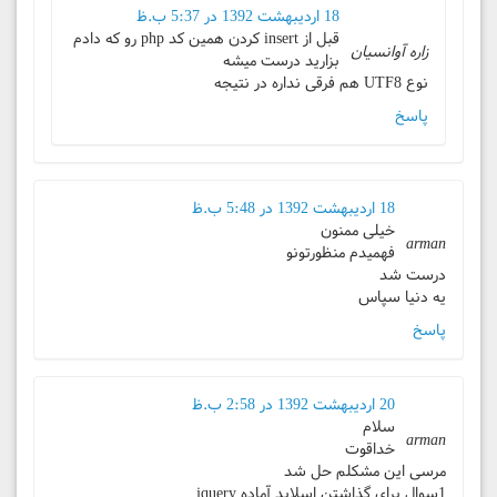
18 اردیبهشت 1392 در 5:37 ب.ظ
قبل از insert کردن همین کد php رو که دادم
زاره آوانسیان
بزارید درست میشه
نوع UTF8 هم فرقی نداره در نتیجه
پاسخ
18 اردیبهشت 1392 در 5:48 ب.ظ
خیلی ممنون
arman
فهمیدم منظورتونو
درست شد
یه دنیا سپاس
پاسخ
20 اردیبهشت 1392 در 2:58 ب.ظ
سلام
arman
خداقوت
مرسی این مشکلم حل شد
1سوال برای گذاشتن اسلاید آماده jquery