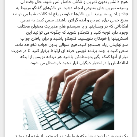
هیچ دانشی بدون تمرین و تلاش حاصل نمی شود. حال وقت آن
رسیده تمرین های متنوعی انجام دهید. در تالارهای گفتگو مربوط به
php زیاد پرسه بزنید. این تالارها علاوه بر رفع اشکالات شما می توانند
منبع خوبی برای تمرین و ایده گرفتن باشند. سعی کنید به تمامی
امکاناتی که در وبسایتها و یا سیستم های مدیریت محتوای مختلف
وجود دارد توجه کنید و کنجکاو شوید که چگونه می توانید این
اسکریپتها را خودتان بنویسید. کنجکاو باشید و برای یافتن جواب
سوالهایتان زیاد جستجو کنید،هیچ سوالی بدون جواب نخواهد ماند.
سعی کنید با چند برنامه نویس حرفه ای ارتباط برقرار کنید تا در صورت
نیاز از آنها کمک بگیریدو.مطمئن باشید هر برنامه نویسی از اینکه
اطلاعاتش را در اختیار دیگران قرار دهید خوشحال می شود.
یک توصیه : با توجه به اینکه شما وارد دنیای متن باز شده اید بیشتر