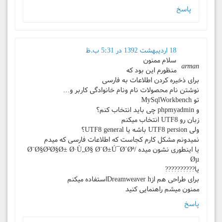
پاسخ
18 اردیبهشت 1392 در 5:31 ب.ظ
سلام ممنون
arman
منظورم این بود که
برای ذخیره کردن اطلاعات به فارسی
نوشتن نام محصولات نام ونام خانوادگی کاربر و…
تو MySqlWorkbench
و phpmyadmin چی باید انتخاب کنم؟
زبان رو UTF8 انتخاب میکنم
ولی UTF8 persion باشه یا UTF8 general؟
نمیدونم مشکل کارم کجاست که اطلاعات فارسی که میدم
یا اینطوری نشون میده Ø¨Ø§Ø²Ø§Ø± Ø·Ù„Ø§ Ø¨Ø±Ú¯Ø´Øª/
Øµ
یا??????????
برای طراحی هم ازDreamweaver hاستفاده میکنم
ممنون میشم راهنمایی کنید
پاسخ