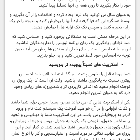
خود را بکار بگیرید تا روی همه ی آنها تسلط پیدا کنید.
به عنوان مثال می توانید یک فرم ایجاد کرده و اطلاعات را از آن بگیرید و
توسط عملگرهایی که فرا گرفته اید آنها را پردازش کنید و نتیجه را در یک
آرایه ذخیره کنید و سپس تک تک آرایه ها را نمایش دهید.
در این مرحله ممکن است به مشکلاتی برخورد کنید و احساس کنید که
شما توانایی یادگیری یک زبان برنامه نویسی را ندارید.نگران نباشید
این مساله طبیعی است و برای خیلی از مبتدی ها پیش می آید.بدون
توجه به احساس خود فقط تمرین کنید و به جلو بتازید.
اسکریپت های نسبتاً پیچیده تر بنویسید
شما مرحله قبل را بخوبی پشت سر گذاشته اید،الان باید احساس
بهتری نسبت به یادگیری داشته باشید. وقت آن است که یک پروژه ی
کوچک انجام دهید که اندکی کاربردی تر باشد.پروژه های زیادی وجود
دارد که به عنوان تمرین انجام دهید.
یکی از اسکریپت هایی که می تواند تمرین بسیار خوبی برای شما باشد
و نکات فراوانی را در آن خواهید آموخت یک سیستم ثبت نام و ورود
کاربر به پروفایلش می باشد.در این اسکریپت شما با دیتابیس و نحوه
ی ساختن جدول، افزودن یک رکورد به جدول، پرس و جوها ، ویرایش و
حذف رکوردهای جدول دیتابیس آشنا خواهید شد. در کنار انجام این
پروژه می توانید نکاتی در مورد امنیت و اعتبارسنجی و کار با انواع المان
های یک فرم HTML نیز فرا بگیرید.