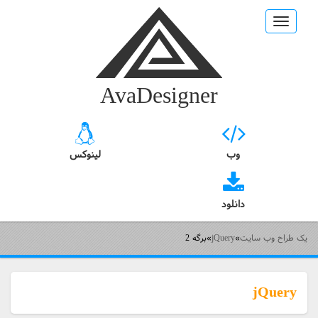
Toggle
navigation
AvaDesigner
وب
لینوکس
دانلود
یک طراح وب سایت
»
jQuery
»
برگه 2
jQuery