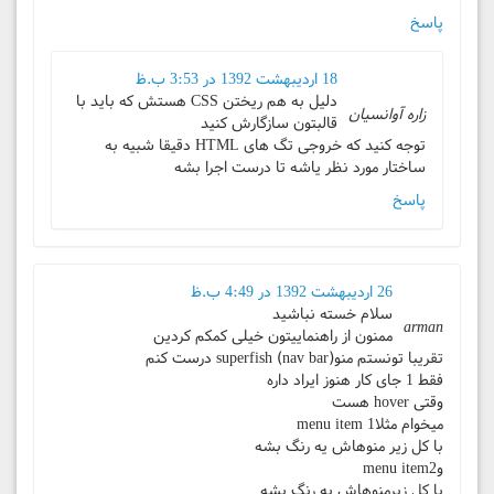
پاسخ
18 اردیبهشت 1392 در 3:53 ب.ظ
دلیل به هم ریختن CSS هستش که باید با
زاره آوانسیان
قالبتون سازگارش کنید
توجه کنید که خروجی تگ های HTML دقیقا شبیه به
ساختار مورد نظر یاشه تا درست اجرا بشه
پاسخ
26 اردیبهشت 1392 در 4:49 ب.ظ
سلام خسته نباشید
arman
ممنون از راهنماییتون خیلی کمکم کردین
تقریبا تونستم منو(superfish (nav bar درست کنم
فقط 1 جای کار هنوز ایراد داره
وقتی hover هست
میخوام مثلا1 menu item
با کل زیر منوهاش یه رنگ بشه
وmenu item2
با کل زیرمنوهاش یه رنگ بشه