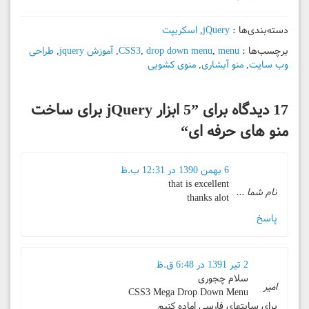
دسته‌بندی‌ها :
jQuery
,
اسکریپت
برچسب‌ها :
menu
,
drop down menu
,
CSS3
,
آموزش jquery
,
طراحی
وب سایت
,
منو آبشاری
,
منوی کشویی
17 دیدگاه برای ”
5 ابزار jQuery برای ساخت
منو های حرفه ای
“
6 بهمن 1390 در 12:31 ب.ظ
that is excellent
نام شما ...
thanks alot
پاسخ
2 تیر 1391 در 6:48 ق.ظ
سلام چجوری
امیر
CSS3 Mega Drop Down Menu
برای سایتهای فارسی اماده کنیم