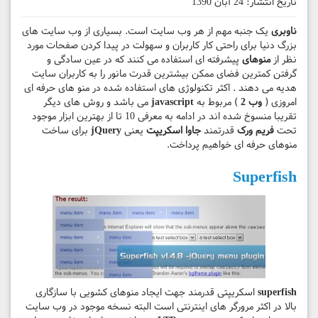
تاریخ انتشار:
24 آبان 1390
ناوبری
یک جنبه مهم از هر وب سایت است. بسیاری از وب سایت های
بزرگ دنیا برای راحتی کار کاربران و سهولت در پیدا کردن صفحات مورد
نظر از
منوهای
پیشرفته ای استفاده می کنند که در عین سادگی و
گرفتن کمترین فضای ممکن بیشترین قدرت مانور را به کاربران سایت
هدیه می دهند . اکثر تکنولوژی های استفاده شده در منو های حرفه ای
امروزی (
وب 2
) مربوط به
javascript
می باشد و روش های دیگر
تقریبا منسوخ شده اند در ادامه به معرفی 10 تا از بهترین ابزار موجود
تحت
فریم ورک
قدرتمند
جاوا اسکریپت
یعنی
jQuery
برای ساخت
منوهای حرفه ای خواهیم پرداخت.
Superfish
superfish
اسکریپتی قدرمند جهت ایجاد منوهای کشویی با سازگاری
بالا در اکثر مرورگر های اینترنتی است البته نسخه موجود در وب سایت