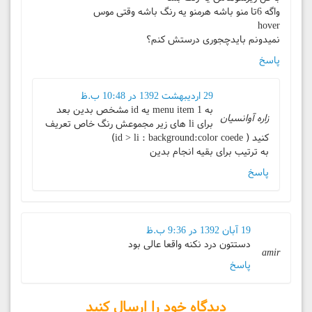
واگه 6تا منو باشه هرمنو یه رنگ باشه وقتی موس
hover
نمیدونم بایدچجوری درستش کنم؟
پاسخ
29 اردیبهشت 1392 در 10:48 ب.ظ
به 1 menu item یه id مشخص بدین بعد
زاره آوانسیان
برای li های زیر مجموعش رنگ خاص تعریف
کنید ( id > li : background:color coede)
به ترتیب برای بقیه انجام بدین
پاسخ
19 آبان 1392 در 9:36 ب.ظ
دستتون درد نکنه واقعا عالی بود
amir
پاسخ
دیدگاه خود را ارسال کنید