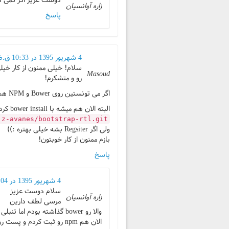
دوست عزیز اگر کمی دقت می‌کردین یک نمونه از فای
زاره آوانسیان
پاسخ
4 شهریور 1395 در 10:33 ق.ظ
Masoud
رو و متشکرم!
اگر می تونستین روی Bower و NPM هم Publish کنین که دیگه عالی میشد که نخوایم از github پروژه Clone کنیم!
البته الان هم میشه با bower install کرد از طریق:
:z-avanes/bootstrap-rtl.git
ولی اگر Regsiter بشه خیلی بهتره :))
بازم ممنون از کار خوبتون!
پاسخ
4 شهریور 1395 در 11:04 ق.ظ
سلام دوست عزیز
زاره آوانسیان
مرسی لطف دارین
والا رو bower گذاشته بودم اما تنبلی کرده بودم و پست رو آپدیت نکرده بودم!
الان هم npm رو ثبت کردم و پست رو آپدیت کردم می‌تونید استفاده کنید