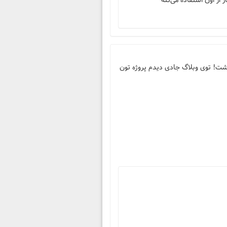
 و هی تنبلی نمی ذاشت! توی وبلاگ جادی دیدم پروژه تون