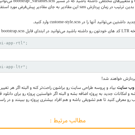
یا مثلا اگر نیاز به تغییر در 
custome-variables.scss آنها را تعریف کنید بدین ترتیب در زمان پردازش sass این مقادیر به 
انید آنها را در custome-style.scss وارد کنید.
در ابتدای فایل bootstrap.scss خط زیر را
bi-app-rtl";
bi-app-ltr";
 وب سایت
بیاد و پروسه طراحی سایت رو براشون راحت‌تر کنه و البته اگر هر تغییر
ه و امکانات جدید به پروژه اضافه بشه و البته اگر خواستین پروژه رو برای دانلود ق
رو معرفی کنید تا هم تشویقی باشه و هم افراد بیشتری پروژه رو ببینند و در راس
مطالب مرتبط :