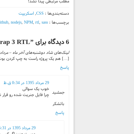
مطلب مرتبطی پیدا نشد!
دسته‌بندی‌ها :
CSS
,
اسکریپت
برچسب‌ها :
sass
,
rtl
,
NPM
,
nodejs
,
ithub
6 دیدگاه برای ”
trap 3 RTL
لینک‌های شاد دوشنبه‌های آخر ماه – مرداد ۹۵ | کیبرد آزا
[…] هم یک پروژه راست به چپ کردن بوت 
پاسخ
29 مرداد 1395 در 0:34 ق.ظ
خوب یک سوالی
جمشید
چرا فایل جنریت شده رو قرار نم
باتشکر
پاسخ
29 مرداد 1395 در 6:31 ب.ظ