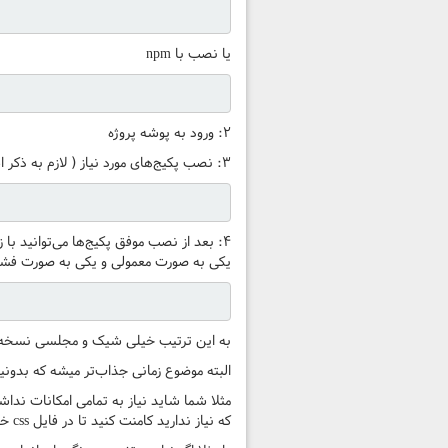
یا نصب با npm
۲: ورود به پوشه پروژه
۳: نصب پکیج‌های مورد نیاز ( لازم به ذکر است باید از قبل Nodejs و NPM رو در سیستم خودتون نصب داشته باشید )
یکی به صورت معمولی و یکی به صورت فشر
به این ترتیب خیلی شیک و مجلسی نسخه rtl شده bootstrap رو در قالب یه فایل فشرده شده دریافت می کنید و می‌تونید در پروژه‌های خودتون استفاده ک
البته موضوع زمانی جذاب‌تر میشه که بدونید می‌توانید با اعمال تغ
که نیاز ندارید کامنت کنید تا در فایل css خروجی قرار نگیرد و در نتیجه حجم فایل کاهش پیدا کند و سرعت سایت شما بهینه تر شود.