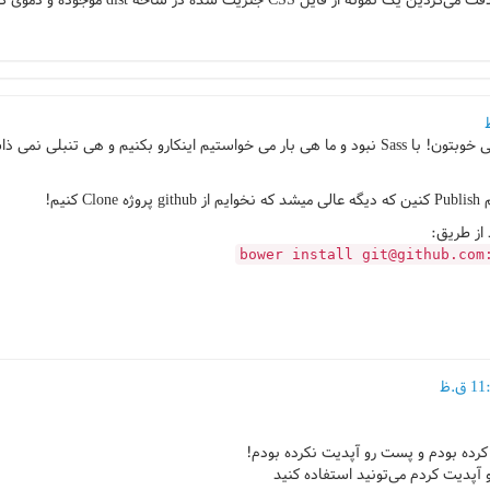
ل CSS جنریت شده در شاخه dist موجوده و دموی کار از اون استفاده می‌کنه
سلام! خیلی ممنون از کار خیلی خوبتون! با Sass نبود و ما هی بار می خواستیم اینکارو بکنیم
bower install
git@github.com