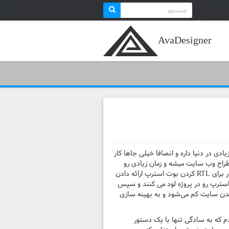
Search
for:
AvaDesigner
ی در دنیا داره و انصافا خیلی جاها کار
اح وب سایت میشه و زمان زیادی رو
باید برای تبدیل کد‌های سی اس اس از LTR به RTL صرف کرد. البته دوستان وب دولوپر قبلا زحمت کشیدن و یه سری راه کار برای RTL کردن بوت استرپ ارائه دادن
 اکثرا دارن حجم زیاد css در حالت نهایی هستش که به دلیل این هست که ابتدا فایل اصلی css بوت استرپ رو در پروژه لود می کنند و سپس
یشه و سرعت لود شدن سایت کم می‌شود و به بهینه سازی
ا استفاده از sass و gulp یک راه‌کار دیگر رو ایجاد کردم که به سادگی تنها با یک دستور