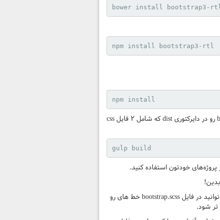
bower install bootstrap3-rt
npm install bootstrap3-rtl
npm install
۴: بعد از نصب موفق پکیج‌‌ها می‌توانید با زدن دستور زیر در ترمینال یا CMD ویندوز پس از اتمام پردازش‌ها فایل bootstrap rtl رو در دایرکتوری dist که شامل ۲ فایل css
gulp build
مثلا شما شاید نیاز به تمامی امکانات نداشته باشین و فقط چیزهای مشخصی از بوت استرپ رو بخواهید که در این حالت می‌توانید در فایل bootstrap.scss خط های رو