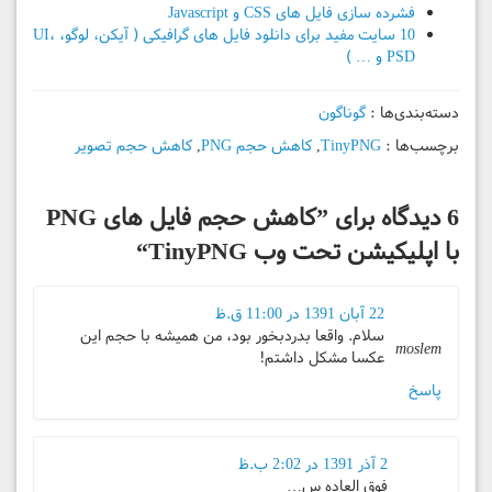
فشرده سازی فایل های CSS و Javascript
10 سایت مفید برای دانلود فایل های گرافیکی ( آیکن، لوگو، UI،
PSD و … )
دسته‌بندی‌ها :
گوناگون
برچسب‌ها :
TinyPNG
,
کاهش حجم PNG
,
کاهش حجم تصویر
6 دیدگاه برای ”
کاهش حجم فایل های PNG
با اپلیکیشن تحت وب TinyPNG
“
22 آبان 1391 در 11:00 ق.ظ
سلام. واقعا بدردبخور بود، من همیشه با حجم این
moslem
عکسا مشکل داشتم!
پاسخ
2 آذر 1391 در 2:02 ب.ظ
فوق العاده س…