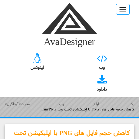
Toggle
navigation
AvaDesigner
وب
لینوکس
دانلود
یک طراح وب سایت
»
گوناگون
»
کاهش حجم فایل های PNG با اپلیکیشن تحت وب TinyPNG
کاهش حجم فایل های PNG با اپلیکیشن تحت