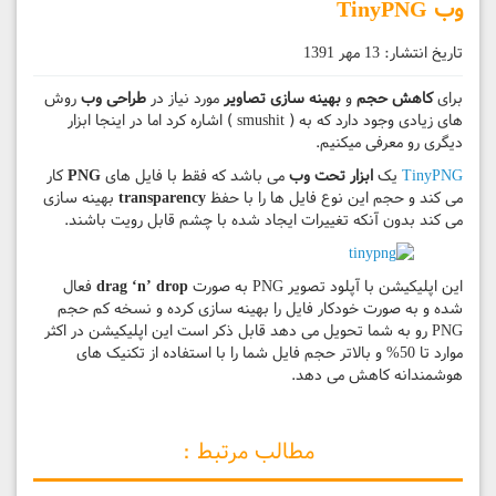
وب TinyPNG
تاریخ انتشار:
13 مهر 1391
برای
کاهش حجم
و
بهینه سازی تصاویر
مورد نیاز در
طراحی وب
روش
های زیادی وجود دارد که به ( smushit ) اشاره کرد اما در اینجا ابزار
دیگری رو معرفی میکنیم.
TinyPNG
یک
ابزار تحت وب
می باشد که فقط با فایل های
PNG
کار
می کند و حجم این نوع فایل ها را با حفظ
transparency
بهینه سازی
می کند بدون آنکه تغییرات ایجاد شده با چشم قابل رویت باشند.
این اپلیکیشن با آپلود تصویر PNG به صورت
drag ‘n’ drop
فعال
شده و به صورت خودکار فایل را بهینه سازی کرده و نسخه کم حجم
PNG رو به شما تحویل می دهد قابل ذکر است این اپلیکیشن در اکثر
موارد تا 50% و بالاتر حجم فایل شما را با استفاده از تکنیک های
هوشمندانه کاهش می دهد.
مطالب مرتبط :