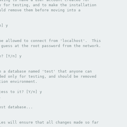
y for testing, and to make the installation

ld remove them before moving into a

n] y                                            

be allowed to connect from 'localhost'.  This

 guess at the root password from the network.

? [Y/n] y

h a database named 'test' that anyone can

ded only for testing, and should be removed

ion environment.

ess to it? [Y/n] y



st database...

les will ensure that all changes made so far
