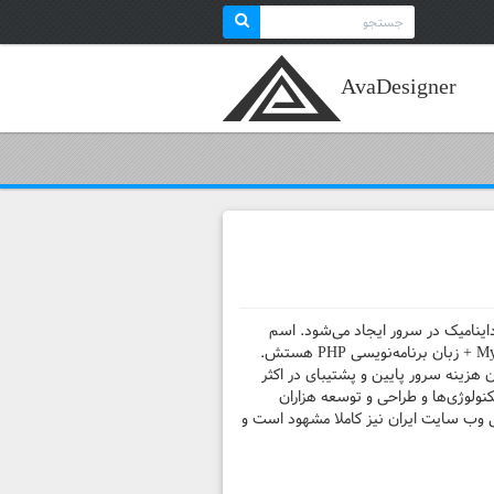
Search
for:
AvaDesigner
اینامیک در سرور ایجاد می‌شود. اسم
LAMP یا LAMP stack بر گرفته از حروف ابتدایی سیستم عامل Linux + وب سرور یا کارگزار وب Apache + پایگاه داده MySQL + زبان برنامه‌نویسی PHP هستش.
هزینه سرور پایین و پشتیبای در اکثر
ولوژی‌ها و طراحی و توسعه هزاران
 بازار طراحی وب سایت ایران نیز کاملا مشهود است و