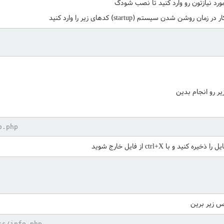
رس زیر برین
ss/info.php