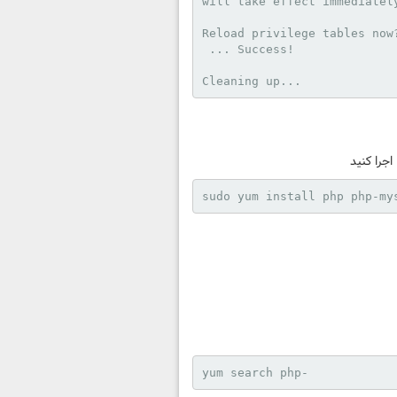
will take effect immediately
Reload privilege tables now?
 ... Success!

Cleaning up...
sudo yum install php php-my
yum search php-