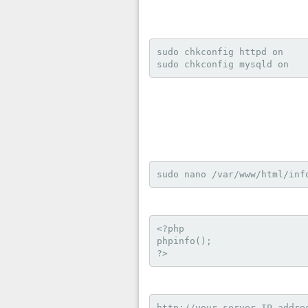
sudo chkconfig httpd on

sudo chkconfig mysqld on
<?php

phpinfo();

?>
http://your_server_IP_addre