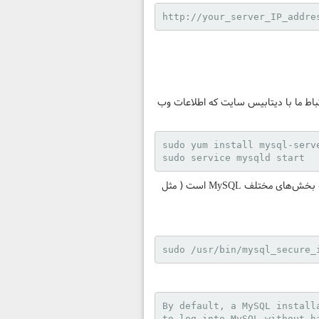
http://your_server_IP_addre
ه یکی از محبوب‌ترین سیستم‌ مدیریت پایگاه‌داده‌های جهان است. MySQL ارتباط ما با دیتابیس سایت که اطلاعات وب
sudo yum install mysql-serve
sudo service mysqld start
در زمان نصب MySQL از شما پسورد یوزر Root پرسیده می‌شود. نام‌کاربری root در واقع ادمین اصلی با تمامی دسترسی‌ها به بخش‌های مختلف MySQL است ( مثل
sudo /usr/bin/mysql_secure_
By default, a MySQL install
to log into MySQL without h