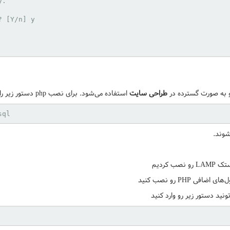
.

 [Y/n] y

 به صورت گسترده در
طراحی سایت
استفاده می‌شود. برای نصب php دستور زیر را اجرا کنید
sql
شوند.
 کردیم