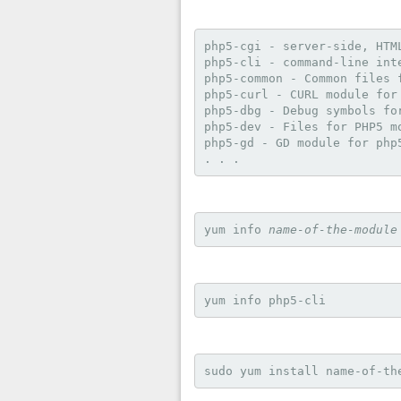
php5-cgi - server-side, HTM
php5-cli - command-line int
php5-common - Common files 
php5-curl - CURL module for 
php5-dbg - Debug symbols for
php5-dev - Files for PHP5 mo
php5-gd - GD module for php5
. . .
yum info 
name-of-the-module
yum info php5-cli
sudo yum install name-of-th