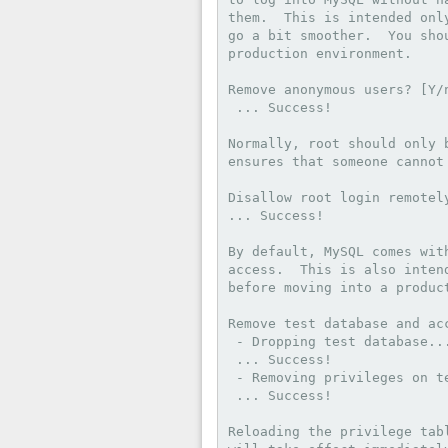
them.  This is intended onl
go a bit smoother.  You shou
production environment.

Remove anonymous users? [Y/
 ... Success!

Normally, root should only 
ensures that someone cannot
Disallow root login remotely
... Success!

By default, MySQL comes wit
access.  This is also inten
before moving into a product
Remove test database and acc
 - Dropping test database...
 ... Success!

 - Removing privileges on te
 ... Success!

Reloading the privilege tab