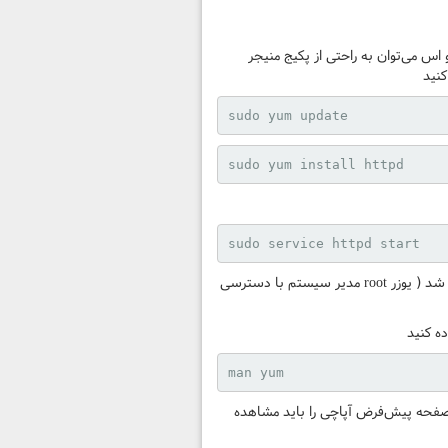
nginx دارد. برای نصب آپاچی در سنت او اس می‌توان به راحتی از پکیج منیجر
sudo yum update
sudo yum install httpd
sudo service httpd start
عبارت sudo در ابتدای دستور به معنی اجرای این دستور با دسترسی روت است و برای اجرا از شما پسورد روت پرسیده خواهد شد ( یوزر root مدیر سیستم با دسترسی
man yum
رورگر اینترنتی خود وارد کنید و صفحه پیش‌فرض آپاچی را باید مشاهده