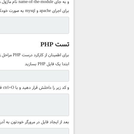
و به جای name-of-the-module نام ماژول مورد نیازتون رو وارد کنید تا نصب شودگ
برای اجرای apache و mysql به صورت خودکار در زمان روشن شدن سیستم (startup) کدهای زیر را وارد کنید
تست PHP
برای اطمینان از کارکرد درست PHP مراحل زیر رو انجام بدین
ابتدا یک فایل PHP بسازید
و کد زیر را داخلش قرار دهید و با ctrl+O فایل را ذخیره کنید و با ctrl+X از فایل خارج شوید
بعد از ایجاد فایل در مرورگر خودتون به آد