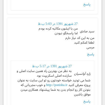
پاسخ
27 شهریور 1391 در 5:03 ب.ظ
من با ایشون مکاتبه کرده بودم
سید صادق
اما پاسخگو نبودن
من به این کد نیاز دارم
لطفا کمکم کنید
مرسی
پاسخ
27 شهریور 1391 در 5:17 ب.ظ
به نظر من بهترین راه همین سایت اصلی و
زاره آوانسیان
سازنده اصلی اسکریپت بود
شما می تونید خواسته خودتون رو تو این سایت به عنوان
پروژه معرفی کنید
http://ponisha.ir
و خوب مجریانی که
بتونن کار رو انجام بدن به شما پیشنهاد همکاری میدن
موفق باشین
پاسخ