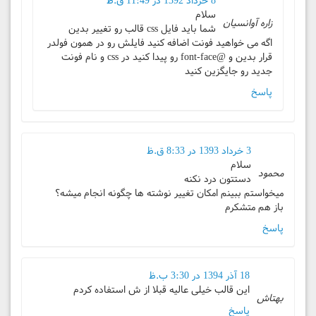
8 خرداد 1392 در 11:49 ق.ظ
سلام
زاره آوانسیان
شما باید فایل css قالب رو تغییر بدین
اگه می خواهید فونت اضافه کنید فایلش رو در همون فولدر
قرار بدین و @font-face رو پیدا کنید در css و نام فونت
جدید رو جایگزین کنید
پاسخ
3 خرداد 1393 در 8:33 ق.ظ
سلام
محمود
دستتون درد نکنه
میخواستم ببینم امکان تغییر نوشته ها چگونه انجام میشه؟
باز هم متشکرم
پاسخ
18 آذر 1394 در 3:30 ب.ظ
این قالب خیلی عالیه قبلا از ش استفاده کردم
بهتاش
پاسخ