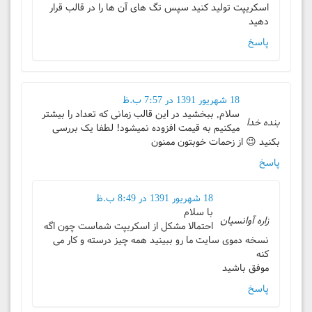
اسکریپت تولید کنید سپس تگ های آن ها را در قالب قرار
دهید
پاسخ
18 شهریور 1391 در 7:57 ب.ظ
سلام, ببخشید در این قالب زمانی که تعداد را بیشتر
بنده خدا
میکنیم به قیمت افزوده نمیشود! لطفا یک بررسی
بکنید 😉 از زحمات خوبتون ممنون
پاسخ
18 شهریور 1391 در 8:49 ب.ظ
با سلام
زاره آوانسیان
احتمالا مشکل از اسکریپت شماست چون اگه
نسخه دموی سایت ما رو ببینید همه چیز درسته و کار می
کنه
موفق باشید
پاسخ