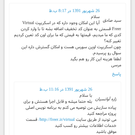
26 شهریور 1391 در 8:17 ب.ظ
سلام
سید صادق
آیا این امکان وجود داره که در اسکریپت Virtual
Freer قسمتی به عنوان کد تخفیف اضافه بشه تا با وارد کردن
کدی که ما میدیم، قیمتها به قیمتی که ما برای اون کد تعین کردیم
تغییر کنه؟
چون اسکریپت اوپن سورس هست و امکان گسترش داره این
سوال رو پرسیدم.
لطفا هزینه این کار رو هم بگید
مرسی
پاسخ
26 شهریور 1391 در 11:16 ب.ظ
با سلام
زاره آوانسیان
بله حتما میشه و قابل اجرا هستش و برای
پیاده سازیش من توصیه می کنم به برنامه نویس اصلی
پروژه مراجعه کنید
می تونید از طریق سایت
http://freer.ir/virtual/
قسمت
خدمات اطلاعات بیشتر رو کسب کنید
موفق باشید