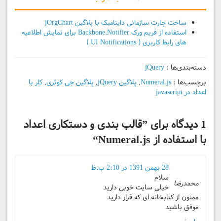
ساخت چارت سازمانی داینامیک با پلاگین jOrgChart
استفاده از فریم ورک Backbone.Notifier برای نمایش اطلاعیه
های رابط کاربری ( UI Notifications )
دسته‌بندی‌ها :
jQuery
برچسب‌ها :
Numeral.js
,
پلاگین jQuery
,
پلاگین جی کوئری
,
کار با
اعداد در javascript
1 دیدگاه برای ”
قالب بندی و دستکاری اعداد
با استفاده از Numeral.js
“
28 بهمن 1391 در 2:10 ب.ظ
سلام
محمدرضا
خیلی سایت خوبی دارید
ممنون از کتابخانه ای که قرار دارید
موفق باشید