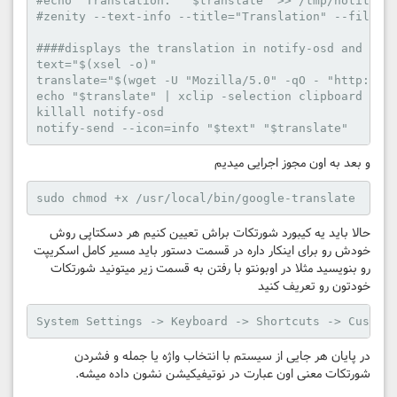
#echo "Translation:" "$translate" >> /tmp/notitrans
#zenity --text-info --title="Translation" --filenam
####displays the translation in notify-osd and copy
text="$(xsel -o)"

translate="$(wget -U "Mozilla/5.0" -qO - "http://tr
echo "$translate" | xclip -selection clipboard

killall notify-osd

notify-send --icon=info "$text" "$translate"
و بعد به اون مجوز اجرایی میدیم
sudo chmod +x /usr/local/bin/google-translate
حالا باید یه کیبورد شورتکات براش تعیین کنیم هر دسکتاپی روش
خودش رو برای اینکار داره در قسمت دستور باید مسیر کامل اسکریپت
رو بنویسید مثلا در اوبونتو با رفتن به قسمت زیر میتونید شورتکات
خودتون رو تعریف کنید
System Settings -> Keyboard -> Shortcuts -> Custom
در پایان هر جایی از سیستم با انتخاب واژه یا جمله و فشردن
شورتکات معنی اون عبارت در نوتیفیکیشن نشون داده میشه.