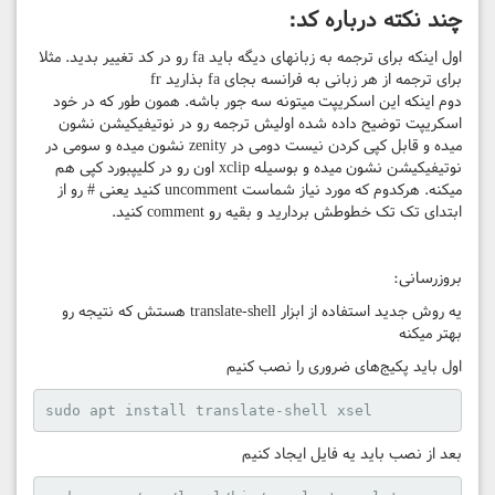
چند نکته درباره کد:
اول اینکه برای ترجمه به زبانهای دیگه باید fa رو در کد تغییر بدید. مثلا
برای ترجمه از هر زبانی به فرانسه بجای fa بذارید fr
دوم اینکه این اسکریپت میتونه سه جور باشه. همون طور که در خود
اسکریپت توضیح داده شده اولیش ترجمه رو در نوتیفیکیشن نشون
میده و قابل کپی کردن نیست دومی در zenity نشون میده و سومی در
نوتیفیکیشن نشون میده و بوسیله xclip اون رو در کلیپبورد کپی هم
میکنه. هرکدوم که مورد نیاز شماست uncomment کنید یعنی # رو از
ابتدای تک تک خطوطش بردارید و بقیه رو comment کنید.
بروزرسانی:
یه روش جدید استفاده از ابزار translate-shell هستش که نتیجه رو
بهتر میکنه
اول باید پکیج‌های ضروری را نصب کنیم
sudo apt install translate-shell xsel
بعد از نصب باید یه فایل ایجاد کنیم