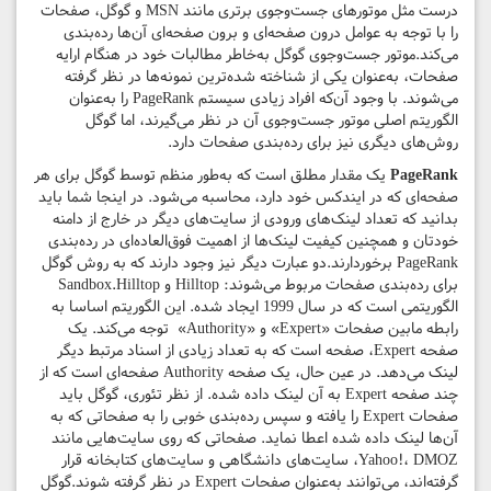
درست مثل موتورهای جست‌وجوی برتری مانند MSN و گوگل، صفحات
را با توجه به عوامل درون صفحه‌ای و برون صفحه‌ای آن‌ها رده‌بندی
می‌کند.موتور جست‌وجوی گوگل به‌خاطر مطالبات خود در هنگام ارایه
صفحات، به‌عنوان یکی از شناخته‌ شده‌ترین نمونه‌ها در نظر گرفته
می‌شوند. با وجود آن‌که افراد زیادی سیستم PageRank را به‌عنوان
الگوریتم اصلی موتور جست‌وجوی آن در نظر می‌گیرند، اما گوگل
روش‌های دیگری نیز برای رده‌بندی صفحات دارد.
PageRank
یک مقدار مطلق است که به‌طور منظم توسط گوگل برای هر
صفحه‌ای که در ایندکس خود دارد، محاسبه می‌شود. در اینجا شما باید
بدانید که تعداد لینک‌های ورودی از سایت‌های دیگر در خارج از دامنه
خودتان و همچنین کیفیت لینک‌ها از اهمیت فوق‌العاده‌ای در رده‌بندی
PageRank برخوردارند.دو عبارت دیگر نیز وجود دارند که به روش گوگل
برای رده‌بندی صفحات مربوط می‌شوند: Hilltop و Sandbox.Hilltop
الگوریتمی است که در سال 1999 ایجاد شده. این الگوریتم اساسا به
رابطه مابین صفحات «Expert» و «Authority» توجه می‌کند. یک
صفحه Expert، صفحه‌ است که به تعداد زیادی از اسناد مرتبط دیگر
لینک می‌دهد. در عین حال، یک صفحه Authority صفحه‌ای است که از
چند صفحه Expert به آن لینک داده شده. از نظر تئوری، گوگل باید
صفحات Expert را یافته و سپس رده‌بندی خوبی را به صفحاتی که به
آن‌ها لینک داده شده اعطا نماید. صفحاتی که روی سایت‌هایی مانند
Yahoo!، DMOZ، سایت‌های دانشگاهی و سایت‌های کتابخانه قرار
گرفته‌اند، می‌توانند به‌عنوان صفحات Expert در نظر گرفته شوند.گوگل