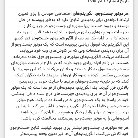
تاریخ انتشار:
1 آذر 1390
هر
موتور جست‌وجو
،
الگوریتم‌های
اختصاصی خودش را برای تعیین
ارتباط (قواعدی برای رده‌بندی نتایج) دارد که به‌طور پیوسته در حال
توسعه و بهبود هستند زیرا موتورهای جست‌وجو در جریان کار و
تجربیات خود چیزهای زیادی می‌آموزند. اجازه بدهید قبل از ورود به
بحث، کار را با ارایه یک تعریف از
الگوریتم موتور جست‌وجو
آغاز کنیم.
این الگوریتم یک فرمول ریاضی پیچیده است که یک موتور جست‌وجو از
آن برای رده‌بندی صفحات وبی که در کاوش‌های وب خود می‌یابد،
استفاده می‌کند. الگوریتم‌های موتورهای جست‌وجو فوق‌العاده محرمانه
هستند. در واقع افراد زیادی وجود دارند که در خارج از صنعت موتورهای
جست‌وجو مشغول به کار هستند و تلاش می‌کنند تا کد این موتورها را
مهندسی معکوس کرده و نحوه کار آن‌ها را بفهمند تا به دیگران کمک
کنند که در نتیجه جست‌وجوهای مرتبط با سایت خود، در رده‌بندی
بالاتری قرار گیرند. یک الگوریتم، مجموعه‌ای از قواعد است که یک موتور
جست‌وجو از آن‌ها برای رده‌بندی فهرست‌های درج شده داخل ایندکس
خود در پاسخ به یک جست‌وجوی خاص استفاده می‌کند. هیچ موتور
جست‌وجویی دقیقا نحوه کار الگوریتم خود را فاش نمی‌کند تا به این
ترتیب از خود در برابر رقبای دیگر و همچنین افرادی که می‌خواهند
اسپم‌هایی را به موتور جست‌وجو بفرستند، محافظت کرده باشد.
هر چه موتورهای جست‌وجو بیشتر برای بهبود کیفیت نتایج جست‌وجوی
خود تلاش می‌کنند، الگوریتم‌های آن‌ها نیز بدون وقفه پیشرفته‌تر