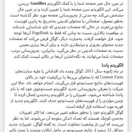
در عین حال عمر صفحه شما را با کمک الگوریتم
SandBox
بررسی
می‌کند. این الگوریتم سن صفحه شما را تعیین کرده و در عین حال
مشخص می‌کند چه مدتی از به‌روزرسانی صفحه مورد نظر گذشته است.
به‌طور معمول، صفحاتی با محتوای قدیمی به‌تدریج به پایین فهرست
نتایج می‌لغزند در حالی که صفحات جدیدی که تازه شناسایی شده‌اند
در موقعیت بالاتری نسبت به زمانی که فقط به PageRank آن‌ها توجه
شود، قرار خواهند گرفت. به‌عبارت دیگر، گوگل فرض می‌کند که صفحات
جدید محتوای به‌روزتر و مرتبط‌تری دارند و برای آن‌ها برتری معینی
نسبت به صفحات قدیمی در نظر می‌گیرد. بنابراین، به‌روزرسانی مرتب
صفحات شما می‌توانند به نگه‌داشتن آن‌ها در بالای لیست کمک کند.
الگوریتم پاندا
در ماه ژانویه سال 2011، گوگل وعده داد اقداماتی را علیه سایت‌های
Content Farm که با محتوای بی‌ربط یا بی‌کیفیت خود در بالای
فهرست‌های نتایج جست‌وجو قرار می‌گیرند، انجام خواهد داد. حالا این
شرکت با معرفی به‌روزرسانی جدید الگوریتم جست‌وجوی خود که با نام
پاندا شناخته می‌شود، تغییراتی را در الگوریتم رده‌بندی اعمال کرده تا
چنین مواردی را از فهرست‌های جست‌وجو حذف کنند. الگوریتم جدید از
فوریه مورد استفاده قرار گرفته است.
گوگل الگوریتم خود را به‌طور منظم تغییر می‌دهد، اما اکثر تغییرات
به‌حدی کوچک هستند که تعداد اندکی متوجه آن می‌شوند. اما به نظر
می‌رسد که این بار وضعیت متفاوت است. به گفته گوگل، تغییرات جدید
حداقل 12 درصد از نتایج جست‌وجو در داخل ایالات متحده را تحت تاثیر