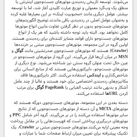
می‌شوند. توسعه تاریخی رده‌بندی موتورهای جست‌وجوی اینترنتی با
منطق یک وب‌گرد معمولی و توزیع عبارت کلیدی آغاز شد، اما با توسعه
بیشتر، عوامل دیگری مانند «محبوبیت لینک» بر این معیارها غلبه کرده
و به‌عنوان عوامل اصلی در رده‌بندی باقی ماندند.توضیح الگوریتم‌های
موتورهای جست‌وجو بدون در نظر گرفتن تفاوت مابین انواع موتورها
کامل نخواهد بود. البته باید توجه داشته باشید که هر یک از انواع
موتورهای جست‌وجو دارای قواعد متمایز کننده‌ای برای رده‌بندی هستند.
اولین گروه در این مجموعه، موتورهای جست‌وجوی مبتنی بر خزنده‌ها
(
Crawler
) هستند که موتورهای جست‌وجوی صدرنشینی مانند
گوگل
و
MSN
در میان آن‌ها قرار می‌گیرند. این گروه از موتورهای جست‌وجو در
عین حال تحت عنوان گروه سنتی نیز شناخته می‌شود. نوع دیگری از
موتورهای جست‌وجو، دایرکتوری‌هایی هستند که از منابع انسانی برای
شاخص‌گذاری و
ایندکس
استفاده می‌کنند. اکثر دایرکتوری‌ها فاقد
مکانیزم‌های رده‌بندی اختصاصی برای خود هستند و غالبا از چند عامل
آشکار و بدیهی مانند ترتیب الفبایی یا
PageRank گوگل
برای مرتب
کردن
URLها
استفاده می‌کنند.
دسته بعدی در این مجموعه، موتورهای جست‌وجوی دورگه هستند که
موتورهای
META
و آن دسته از موتورهای جست‌وجویی که از نتایج
سایر موتورها استفاده می‌کنند را در بر می‌گیرند. گروه آخر شامل
PPC
و
موتورهای دربرگیری پرداختی است که فهرست‌هایی را در مقابل پرداخت
وجه معینی ارایه می‌کنند.موتورهای جست‌وجوی مبتنی بر
Crawler
، یک
تکنیک پیشرفته برای تعیین میزان ارتباط صفحات شما با عبارات و