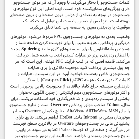
کلمات جست‌وجو را به‌کار می‌گیرند. با وجود آن‌که هر موتور جست‌وجو
دارای ویژگی‌های متمایز‌کننده خود است، ایده اصلی این نوع موتورهای
جست‌وجو در توجه به تعدادی از عوامل درون صفحه‌ای و برون صفحه‌ای
نهفته است. تنها پس از تعیین وضعیت این عوامل است که یک
موقعیت یا رده‌بندی معین به صفحه وب شما تعلق می‌گیرد.
وضعیت بعدی به موتورهای جست‌وجوی PPC مربوط می‌شود. موتورهای
دربرگیری پرداختی، هزینه معینی را برای فهرست کردن صفحه شما و
همچنین مابه‌التفاوتی را برای سیستم‌های کاری مانند
Spidering
مجدد
یا اعطای رد‌ه‌بندی برتر در عبارات کلیدی انتخاب شده شما، دریافت
می‌کنند. قاعده اصلی که در قلب فرآیند PPC نهفته، این است که هر
چه پول بیشتری پرداخت کنید موقعیت بالاتری را برای عبارات
جست‌وجوی خاص به‌دست خواهید آورد. در این سیستم، عبارات و
کلمات کلیدی به یک هزینه CPCم (
Cost-per-Click
) وابستگی
دارند.این سیستم حراج کاملا جاافتاده از محبوبیت بالایی برخوردار است
و اکثر موتورهای جست‌وجوی مهم اینترنتی از چنین الگویی به‌عنوان
بخشی از سیستم رده‌بندی و شاخص‌گذاری خود استفاده می‌کنند. برای
مثال،
Yahoo
! صاحب موتور پرداختی
Overture
است و نتایج جست‌وجو
را برای AltaVista، AllTheWeb، MSN، نتایج تکمیلی Overture و سایر
موتورهای مبتنی بر Inktomi مانند HotBot فراهم می‌کند. نتایج دارای
پشتیبانی مالی در جست‌وجوهای Overture در بالاترین سطح فهرست
قرار می‌گیرند و صفحاتی که توسط Yahoo! تغذیه می‌شوند در پایین
نتایج جست‌وجو رده‌بندی خواهند شد. البته این موتور جست‌وجو نیز