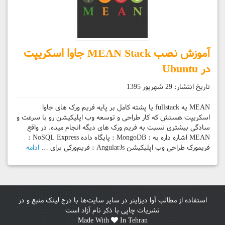
آموزش نصب MEAN Stack جاوا اسکریپت
در Ubuntu
تاریخ انتشار:
29 شهریور 1395
MEAN یه fullstack یا پشته کامل بر پایه فریم ورک های جاوا
اسکریپت هستش که کار طراحی و توسعه وب اپلیکیشن رو با سرعت و
سادگی بیشتری نسبت به فریم ورک های دیگه انجام میده. در واقع
MEAN اشاره داره به : MongoDB : پایگاه داده NoSQL Express :
فریمورک طراحی وب اپلیکیشن AngularJs : فریم‌ورکی برای …
ادامه
استفاده از مطالب آوا دیزاینر در سایر سایت‌ها با درج لینک منبع و در
نشریات چاپی با ذکر نام آزاد است
Made With
In Tehran