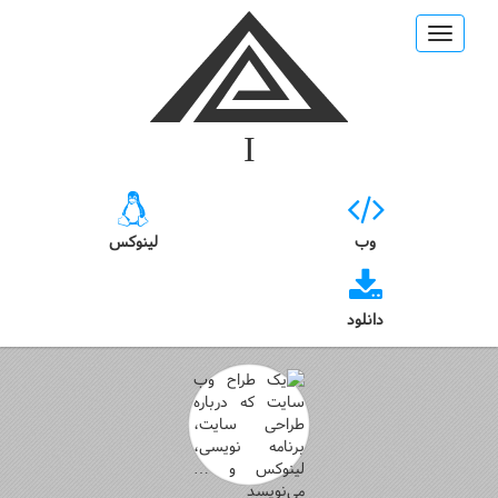
Toggle
navigation
I love GNU
وب
لینوکس
دانلود