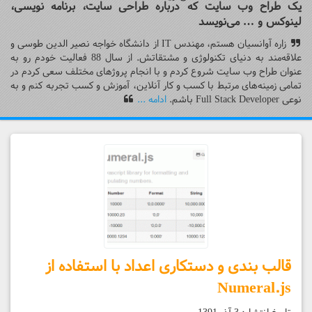
یک طراح وب سایت که درباره طراحی سایت، برنامه نویسی،
لینوکس و … می‌نویسد‌
زاره آوانسیان هستم، مهندس IT از دانشگاه خواجه نصیر الدین طوسی و
علاقه‌مند به دنیای تکنولوژی و مشتقاتش. از سال 88 فعالیت خودم رو به
عنوان طراح وب سایت شروع کردم و با انجام پروژهای مختلف سعی کردم در
تمامی زمینه‌های مرتبط با کسب و کار آنلاین، آموزش و کسب تجربه کنم و به
نوعی Full Stack Developer باشم.
ادامه ...
قالب بندی و دستکاری اعداد با استفاده از
Numeral.js