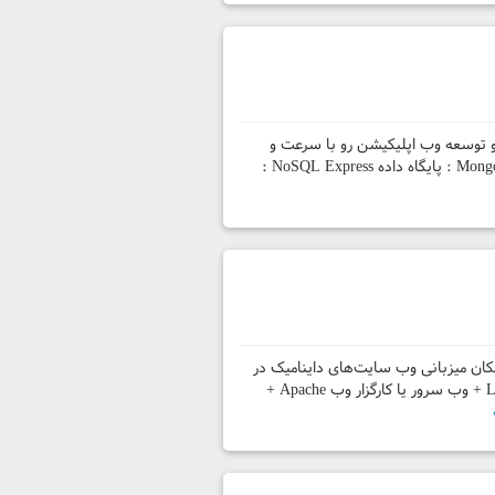
طراحی و توسعه وب اپلیکیشن رو با سرعت و
سادگی بیشتری نسبت به فریم ورک های دیگه انجام میده. در واقع MEAN اشاره داره به : MongoDB : پایگاه داده NoSQL Express :
 امکان میزبانی وب سایت‌های داینامیک در
سرور ایجاد می‌شود. اسم LAMP یا LAMP stack بر گرفته از حروف ابتدایی سیستم عامل Linux + وب سرور یا کارگزار وب Apache +