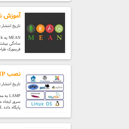
آموزش نصب MEAN Stack جاوا 
تاریخ انتشار:
فریمورک طراحی وب اپلیکی
نصب LAMP در CentOS
تاریخ انتشار:
LAMP ب
پایگاه داده MySQL + زبان برنامه‌نویسی PHP هستش. این استک یکی از محبوب‌ترین …